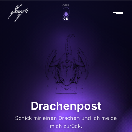
OFF
Zauberwelt an/aus
ON
Drachenpost
Schick mir einen Drachen und ich melde
mich zurück.