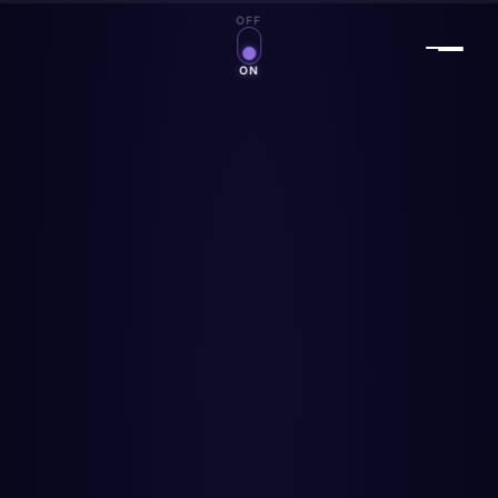
OFF
Zauberwelt an/aus
ON